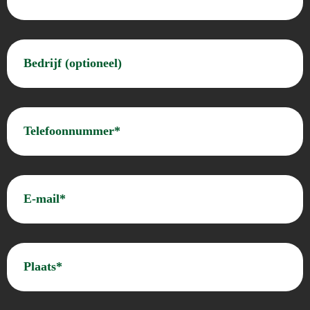
achternaam*
(Vereist)
Bedrijf
(optioneel)
(Vereist)
Telefoon
(Vereist)
E-
mailadres
(Vereist)
Plaats*